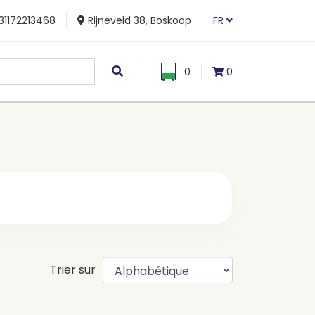
31172213468
Rijneveld 38, Boskoop
FR
0
0
Trier sur