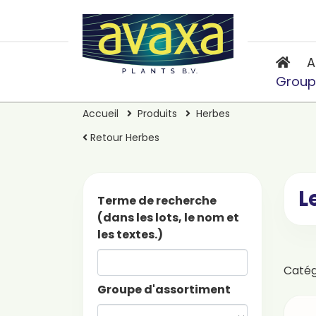
A
Group
Accueil
Produits
Herbes
Retour Herbes
L
Terme de recherche
(dans les lots, le nom et
les textes.)
Caté
Groupe d'assortiment