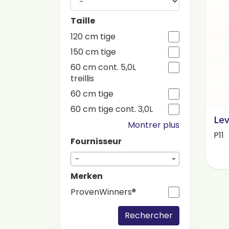
Taille
120 cm tige
150 cm tige
60 cm cont. 5,0L
treillis
60 cm tige
60 cm tige cont. 3,0L
Lev
Montrer plus
P11
Fournisseur
-
Merken
ProvenWinners®
Rechercher