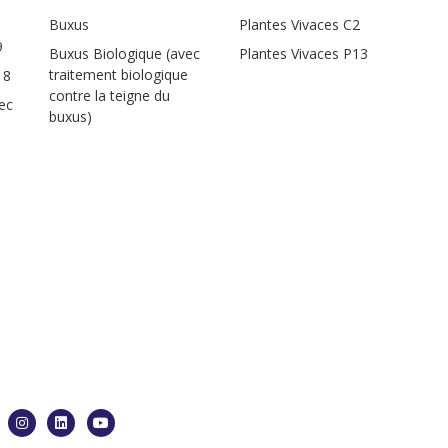
Buxus
Plantes Vivaces C2
9
Buxus Biologique (avec
Plantes Vivaces P13
traitement biologique
18
contre la teigne du
ec
buxus)