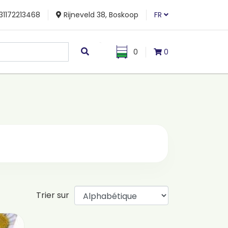
31172213468
Rijneveld 38, Boskoop
FR
0
0
Trier sur