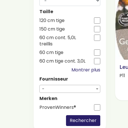
Taille
120 cm tige
150 cm tige
60 cm cont. 5,0L
treillis
60 cm tige
60 cm tige cont. 3,0L
Le
Montrer plus
P11
Fournisseur
-
Merken
ProvenWinners®
Rechercher