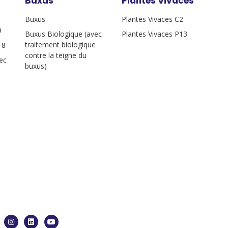
Buxus
Plantes Vivaces
Buxus
Plantes Vivaces C2
9
Buxus Biologique (avec
Plantes Vivaces P13
traitement biologique
18
contre la teigne du
ec
buxus)