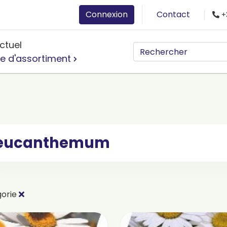
Connexion
Contact
+
ctuel
e d'assortiment
eucanthemum
gorie