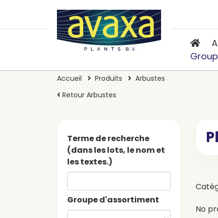
A
Group
Accueil
Produits
Arbustes
Retour Arbustes
P
Terme de recherche
(dans les lots, le nom et
les textes.)
Caté
Groupe d'assortiment
No pr