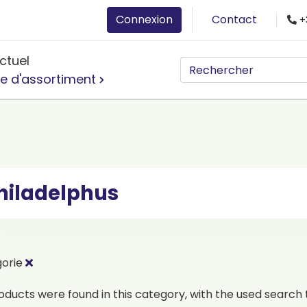
Connexion
Contact
+
ctuel
e d'assortiment
hiladelphus
gorie
oducts were found in this category, with the used search t