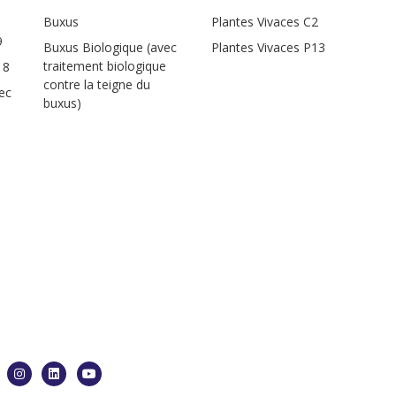
Buxus
Plantes Vivaces C2
9
Buxus Biologique (avec
Plantes Vivaces P13
traitement biologique
18
contre la teigne du
ec
buxus)