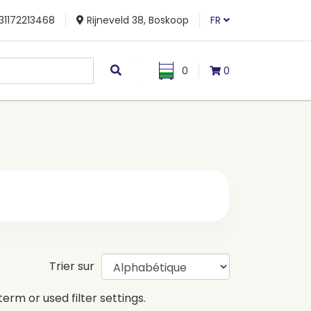
31172213468
Rijneveld 38, Boskoop
FR
0
0
Trier sur
erm or used filter settings.