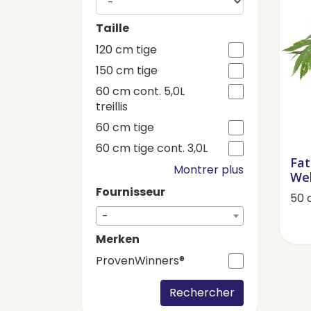
Taille
120 cm tige
150 cm tige
60 cm cont. 5,0L
treillis
60 cm tige
60 cm tige cont. 3,0L
Fat
Montrer plus
We
Fournisseur
50 
-
Merken
ProvenWinners®
Rechercher