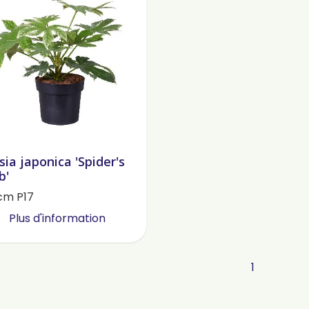
sia japonica 'Spider's
b'
cm P17
Plus d'information
1