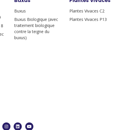
Buxus
Plantes Vivaces
Buxus
Plantes Vivaces C2
9
Buxus Biologique (avec
Plantes Vivaces P13
traitement biologique
18
contre la teigne du
ec
buxus)