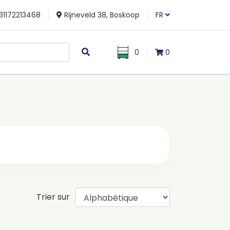
31172213468
Rijneveld 38, Boskoop
FR
0
0
Trier sur