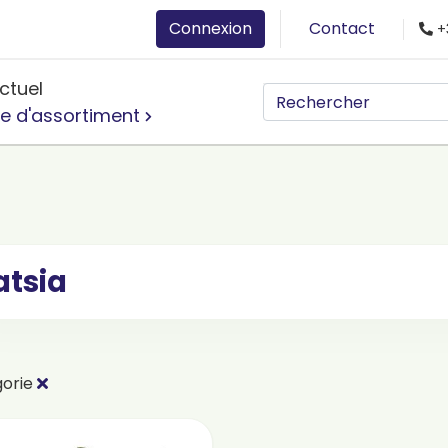
Connexion
Contact
+
ctuel
e d'assortiment
atsia
gorie