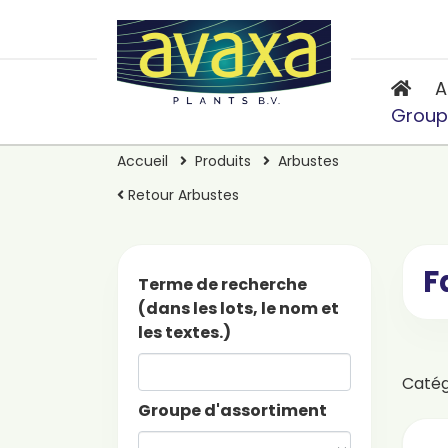
A
Group
Accueil
Produits
Arbustes
Retour Arbustes
F
Terme de recherche
(dans les lots, le nom et
les textes.)
Caté
Groupe d'assortiment