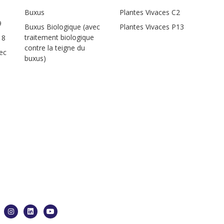
Buxus
Plantes Vivaces C2
9
Buxus Biologique (avec
Plantes Vivaces P13
traitement biologique
18
contre la teigne du
ec
buxus)