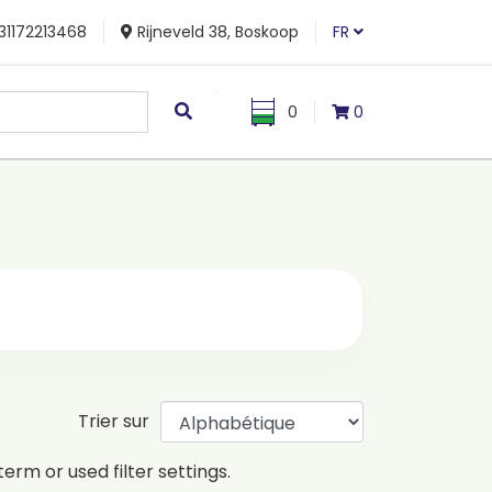
31172213468
Rijneveld 38, Boskoop
FR
0
0
Trier sur
erm or used filter settings.