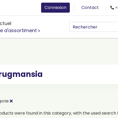
Connexion
Contact
+
ctuel
e d'assortiment
rugmansia
gorie
oducts were found in this category, with the used search t