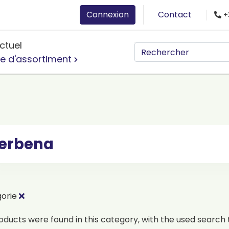
Connexion
Contact
+
ctuel
e d'assortiment
erbena
gorie
oducts were found in this category, with the used search t