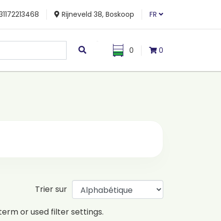
31172213468
Rijneveld 38, Boskoop
FR
0
0
Trier sur
erm or used filter settings.