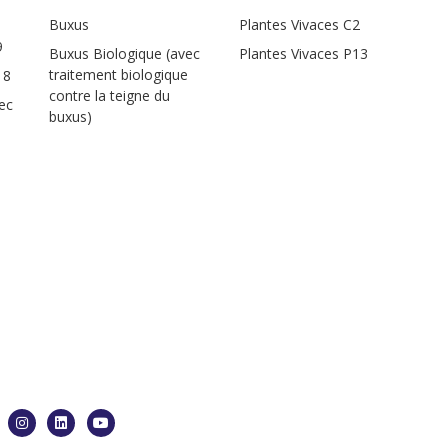
Buxus
Plantes Vivaces C2
9
Buxus Biologique (avec
Plantes Vivaces P13
traitement biologique
18
contre la teigne du
ec
buxus)